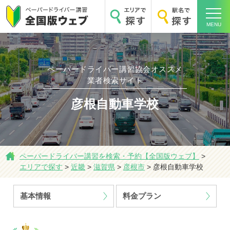
MENU
ペーパードライバー講習協会オススメ
業者検索サイト
ホーム
彦根自動車学校
ペーパードライバー講習を検索・予約【全国版ウェブ】
>
エリアで探す
>
近畿
>
滋賀県
>
彦根市
>
彦根自動車学校
エリアで探す
基本情報
料金プラン