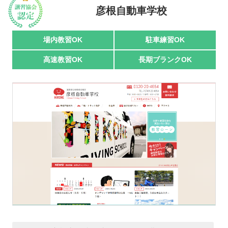
彦根自動車学校
駅名で探す
場内教習OK
駐車練習OK
高速教習OK
長期ブランクOK
おすすめ業者
講習トピックス