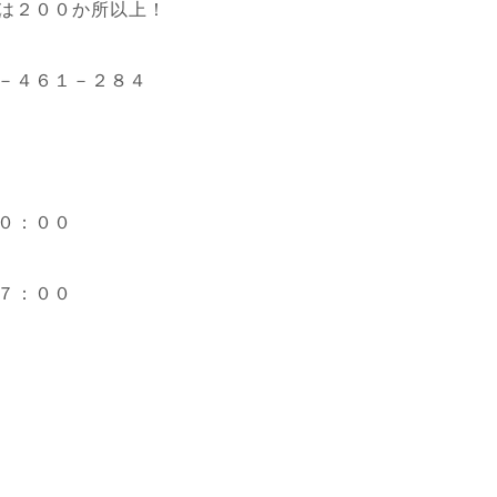
は２００か所以上！
－４６１－２８４
０：００
７：００