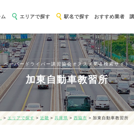
ーム
エリアで探す
駅名で探す
おすすめ業者
ペーパードライバー講習協会オススメ
業者検索サイト
加東自動車教習所
】
>
エリアで探す
>
近畿
>
兵庫県
>
西脇市
>
加東自動車教習所