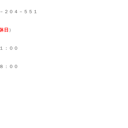
－２０４－５５１
休日
）
１：００
８：００