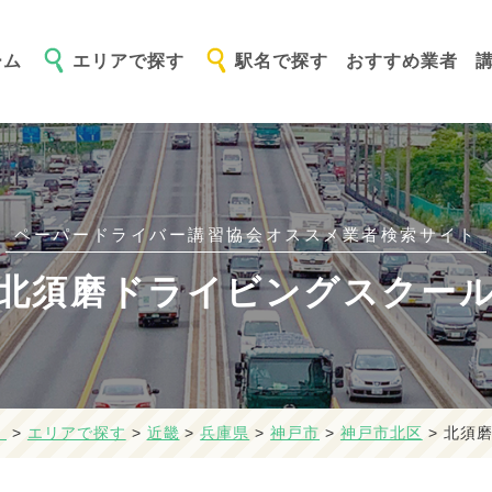
ーム
エリアで探す
駅名で探す
おすすめ業者
ペーパードライバー講習協会オススメ
業者検索サイト
北須磨ドライビングスクー
】
>
エリアで探す
>
近畿
>
兵庫県
>
神戸市
>
神戸市北区
>
北須