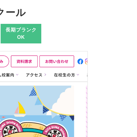
クール
長期ブランク
OK