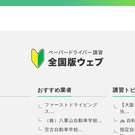
おすすめ業者
講習ト
ファーストドライビング
【大阪
ス...
先...
（株）八重山自動車学校...
自転.
宮古自動車学校...
指定自