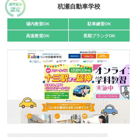
駅名で探す
杭瀬自動車学校
場内教習OK
駐車練習OK
高速教習OK
長期ブランクOK
おすすめ業者
講習トピックス