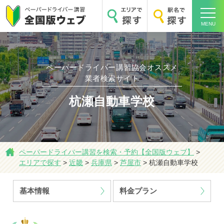
MENU
ペーパードライバー講習協会オススメ
業者検索サイト
ホーム
杭瀬自動車学校
ペーパードライバー講習を検索・予約【全国版ウェブ】
>
エリアで探す
エリアで探す
>
近畿
>
兵庫県
>
芦屋市
>
杭瀬自動車学校
基本情報
料金プラン