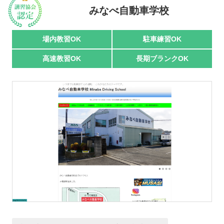
みなべ自動車学校
駅名で探す
場内教習OK
駐車練習OK
高速教習OK
長期ブランクOK
おすすめ業者
講習トピックス