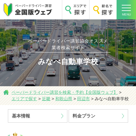
MENU
ペーパードライバー講習協会オススメ
業者検索サイト
ホーム
みなべ自動車学校
ペーパードライバー講習を検索・予約【全国版ウェブ】
>
エリアで探す
>
近畿
>
和歌山県
>
田辺市
>
みなべ自動車学校
エリアで探す
基本情報
料金プラン