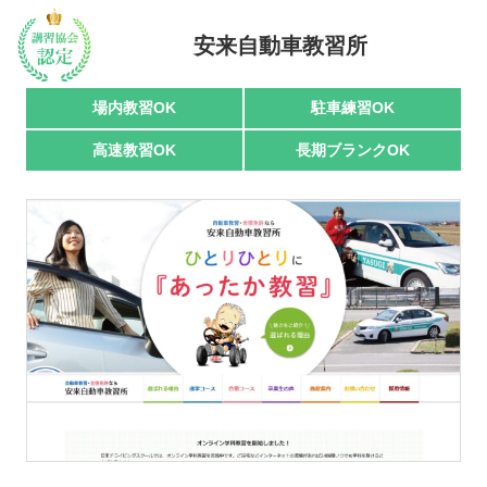
安来自動車教習所
駅名で探す
場内教習OK
駐車練習OK
高速教習OK
長期ブランクOK
おすすめ業者
講習トピックス