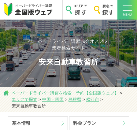
MENU
ペーパードライバー講習協会オススメ
業者検索サイト
ホーム
安来自動車教習所
ペーパードライバー講習を検索・予約【全国版ウェブ】
>
エリアで探す
>
中国・四国
>
島根県
>
松江市
>
エリアで探す
安来自動車教習所
基本情報
料金プラン