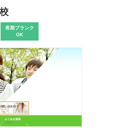
校
長期ブランク
OK