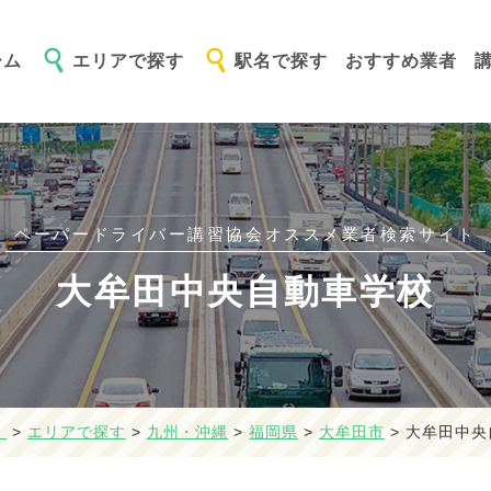
ーム
エリアで探す
駅名で探す
おすすめ業者
ペーパードライバー講習協会オススメ
業者検索サイト
大牟田中央自動車学校
】
>
エリアで探す
>
九州・沖縄
>
福岡県
>
大牟田市
>
大牟田中央