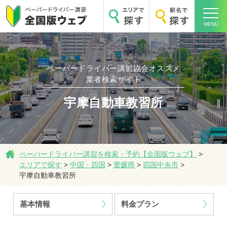
MENU
ペーパードライバー講習協会オススメ
業者検索サイト
ホーム
宇摩自動車教習所
ペーパードライバー講習を検索・予約【全国版ウェブ】
>
エリアで探す
エリアで探す
>
中国・四国
>
愛媛県
>
四国中央市
>
宇摩自動車教習所
基本情報
料金プラン