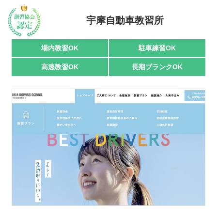
駅名で探す
宇摩自動車教習所
場内教習OK
駐車練習OK
高速教習OK
長期ブランクOK
おすすめ業者
講習トピックス