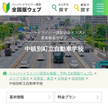
MENU
ペーパードライバー講習協会オススメ
業者検索サイト
ホーム
中頓別町立自動車学校
ペーパードライバー講習を検索・予約【全国版ウェブ】
>
エリアで探す
>
北海道・東北
>
北海道
>
浜頓別町
>
エリアで探す
中頓別町立自動車学校
基本情報
料金プラン