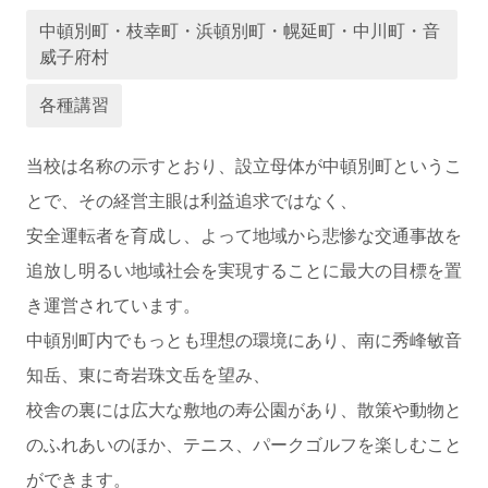
中頓別町・枝幸町・浜頓別町・幌延町・中川町・音
威子府村
運営会社
各種講習
当校は名称の示すとおり、設立母体が中頓別町というこ
とで、その経営主眼は利益追求ではなく、
安全運転者を育成し、よって地域から悲惨な交通事故を
追放し明るい地域社会を実現することに最大の目標を置
き運営されています。
中頓別町内でもっとも理想の環境にあり、南に秀峰敏音
業者様登録はこちら
知岳、東に奇岩珠文岳を望み、
校舎の裏には広大な敷地の寿公園があり、散策や動物と
のふれあいのほか、テニス、パークゴルフを楽しむこと
ができます。