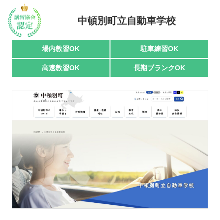
中頓別町立自動車学校
駅名で探す
場内教習OK
駐車練習OK
高速教習OK
長期ブランクOK
おすすめ業者
講習トピックス