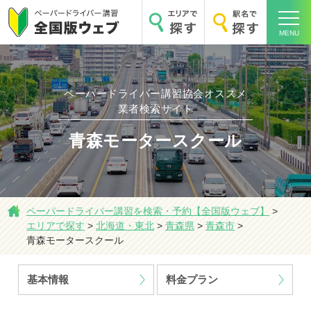
MENU
ペーパードライバー講習協会オススメ
業者検索サイト
ホーム
青森モータースクール
ペーパードライバー講習を検索・予約【全国版ウェブ】
>
エリアで探す
>
北海道・東北
>
青森県
>
青森市
>
エリアで探す
青森モータースクール
基本情報
料金プラン