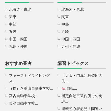
北海道・東北
北海道・東北
関東
関東
中部
中部
近畿
近畿
中国・四国
中国・四国
九州・沖縄
九州・沖縄
おすすめ業者
講習トピックス
ファーストドライビング
【大阪・門真】教習所の
ス...
先...
（株）八重山自動車学校...
自転...
宮古自動車学校...
指定自動車教習所での免
許...
美池自動車学校...
運転初心者必見！間違い