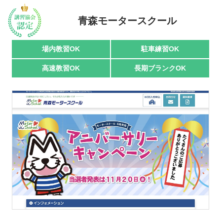
駅名で探す
青森モータースクール
場内教習OK
駐車練習OK
高速教習OK
長期ブランクOK
おすすめ業者
講習トピックス