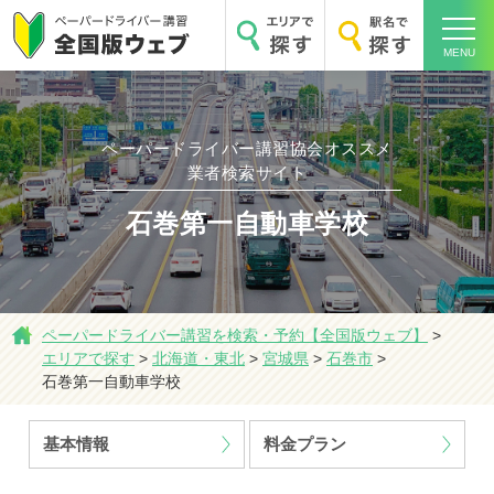
MENU
ペーパードライバー講習協会オススメ
業者検索サイト
ホーム
石巻第一自動車学校
ペーパードライバー講習を検索・予約【全国版ウェブ】
>
エリアで探す
エリアで探す
>
北海道・東北
>
宮城県
>
石巻市
>
石巻第一自動車学校
基本情報
料金プラン