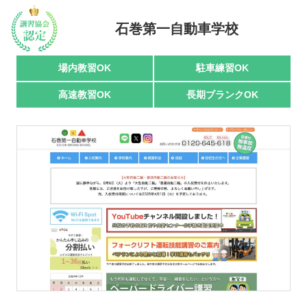
駅名で探す
石巻第一自動車学校
場内教習OK
駐車練習OK
高速教習OK
長期ブランクOK
おすすめ業者
講習トピックス