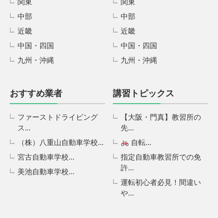
関東
関東
中部
中部
近畿
近畿
中国・四国
中国・四国
九州・沖縄
九州・沖縄
おすすめ業者
講習トピックス
ファーストドライビング
【大阪・門真】教習所の
ス...
先...
（株）八重山自動車学校...
自転...
宮古自動車学校...
指定自動車教習所での免
許...
美池自動車学校...
運転初心者必見！間違い
や...