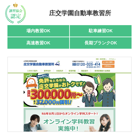
駅名で探す
庄交学園自動車教習所
場内教習OK
駐車練習OK
高速教習OK
長期ブランクOK
おすすめ業者
講習トピックス