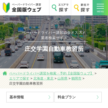
MENU
ペーパードライバー講習協会オススメ
業者検索サイト
ホーム
庄交学園自動車教習所
ペーパードライバー講習を検索・予約【全国版ウェブ】
>
エリアで探す
エリアで探す
>
北海道・東北
>
山形県
>
鶴岡市
>
庄交学園自動車教習所
基本情報
料金プラン