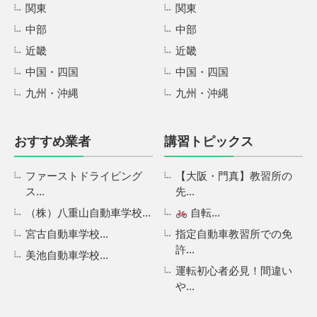
関東
関東
中部
中部
近畿
近畿
中国・四国
中国・四国
九州・沖縄
九州・沖縄
おすすめ業者
講習トピックス
ファーストドライビング
【大阪・門真】教習所の
ス...
先...
（株）八重山自動車学校...
自転...
宮古自動車学校...
指定自動車教習所での免
許...
美池自動車学校...
運転初心者必見！間違い
や...