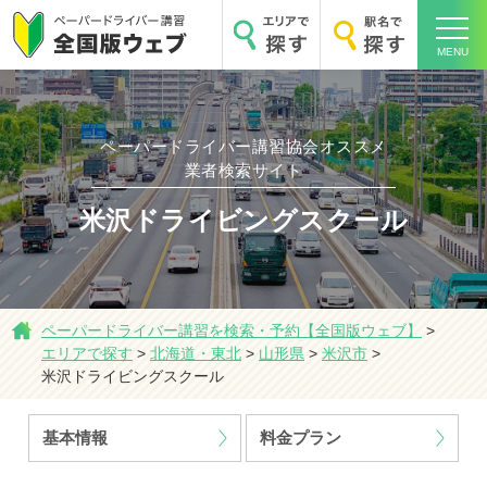
MENU
ペーパードライバー講習協会オススメ
業者検索サイト
ホーム
米沢ドライビングスクール
ペーパードライバー講習を検索・予約【全国版ウェブ】
>
エリアで探す
エリアで探す
>
北海道・東北
>
山形県
>
米沢市
>
米沢ドライビングスクール
基本情報
料金プラン