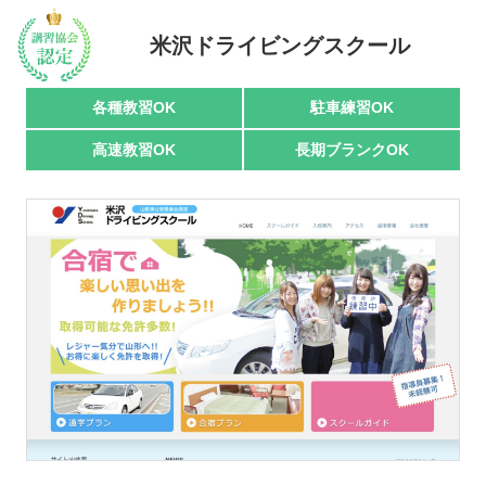
駅名で探す
米沢ドライビングスクール
各種教習OK
駐車練習OK
高速教習OK
長期ブランクOK
おすすめ業者
講習トピックス