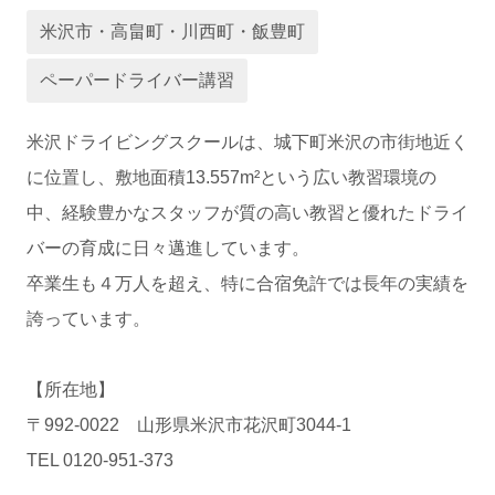
米沢市・高畠町・川西町・飯豊町
運営会社
ペーパードライバー講習
米沢ドライビングスクールは、城下町米沢の市街地近く
に位置し、敷地面積13.557m²という広い教習環境の
中、経験豊かなスタッフが質の高い教習と優れたドライ
バーの育成に日々邁進しています。
卒業生も４万人を超え、特に合宿免許では長年の実績を
業者様登録はこちら
誇っています。
【所在地】
〒992-0022 山形県米沢市花沢町3044-1
TEL 0120-951-373