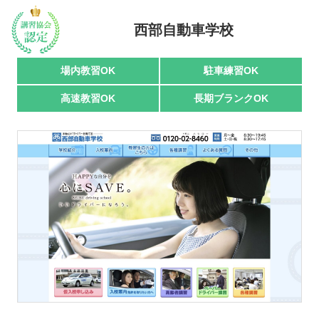
西部自動車学校
駅名で探す
場内教習OK
駐車練習OK
高速教習OK
長期ブランクOK
おすすめ業者
講習トピックス