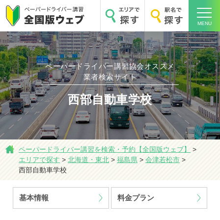
MENU
ペーパードライバー講習協会オススメ
業者検索サイト
ホーム
西部自動車学校
ペーパードライバー講習を検索・予約【全国版ウェブ】
>
エリアで探す
>
北海道・東北
>
福島県
>
会津若松市
>
エリアで探す
西部自動車学校
基本情報
料金プラン