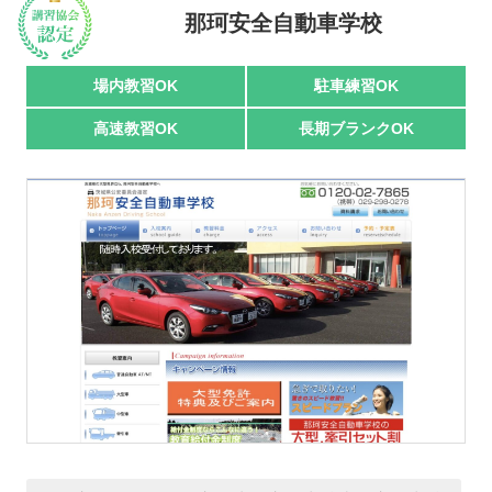
那珂安全自動車学校
駅名で探す
場内教習OK
駐車練習OK
高速教習OK
長期ブランクOK
おすすめ業者
講習トピックス