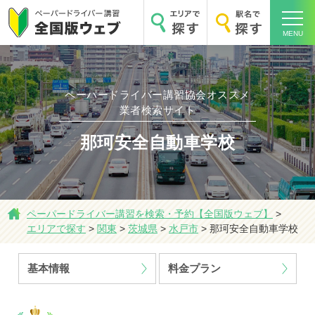
MENU
ペーパードライバー講習協会オススメ
業者検索サイト
ホーム
那珂安全自動車学校
ペーパードライバー講習を検索・予約【全国版ウェブ】
>
エリアで探す
>
関東
>
茨城県
>
水戸市
>
那珂安全自動車学校
エリアで探す
基本情報
料金プラン