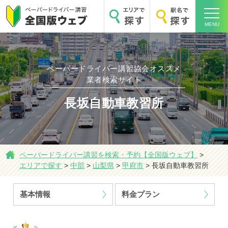
MENU
ペーパードライバー講習協会オススメ
業者検索サイト
ホーム
長坂自動車教習所
ペーパードライバー講習を検索・予約【全国版ウェブ】
>
エリアで探す
エリアで探す
>
中部
>
山梨県
>
甲府市
>
長坂自動車教習所
基本情報
料金プラン