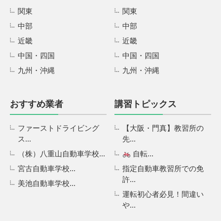
関東
関東
中部
中部
近畿
近畿
中国・四国
中国・四国
九州・沖縄
九州・沖縄
おすすめ業者
講習トピックス
ファーストドライビング
【大阪・門真】教習所の
ス...
先...
（株）八重山自動車学校...
自転...
宮古自動車学校...
指定自動車教習所での免
許...
美池自動車学校...
運転初心者必見！間違い
や...