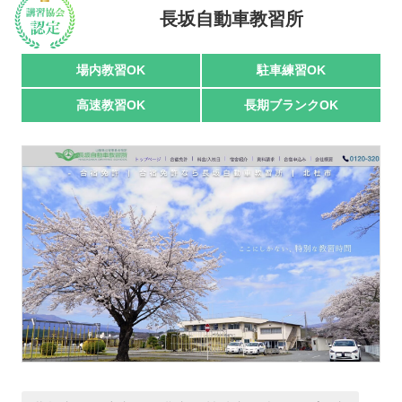
長坂自動車教習所
駅名で探す
場内教習OK
駐車練習OK
高速教習OK
長期ブランクOK
おすすめ業者
講習トピックス