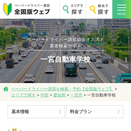
MENU
ペーパードライバー講習協会オススメ
業者検索サイト
ホーム
一宮自動車学校
ペーパードライバー講習を検索・予約【全国版ウェブ】
>
エリアで探す
エリアで探す
>
中部
>
愛知県
>
一宮市
>
一宮自動車学校
基本情報
料金プラン