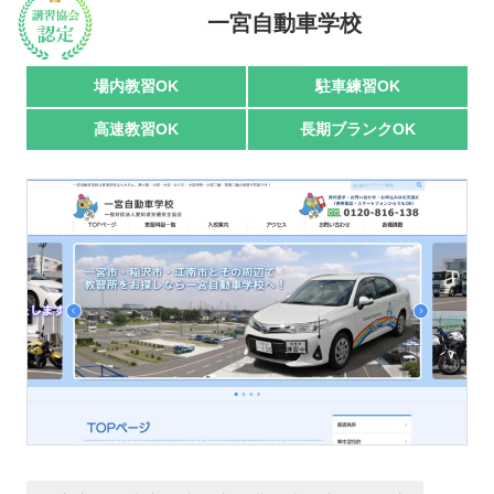
一宮自動車学校
駅名で探す
場内教習OK
駐車練習OK
高速教習OK
長期ブランクOK
おすすめ業者
講習トピックス