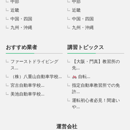
中部
中部
近畿
近畿
中国・四国
中国・四国
九州・沖縄
九州・沖縄
おすすめ業者
講習トピックス
ファーストドライビング
【大阪・門真】教習所の
ス...
先...
（株）八重山自動車学校...
自転...
宮古自動車学校...
指定自動車教習所での免
許...
美池自動車学校...
運転初心者必見！間違い
や...
運営会社