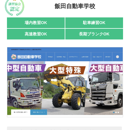
飯田自動車学校
駅名で探す
場内教習OK
駐車練習OK
高速教習OK
長期ブランクOK
おすすめ業者
講習トピックス