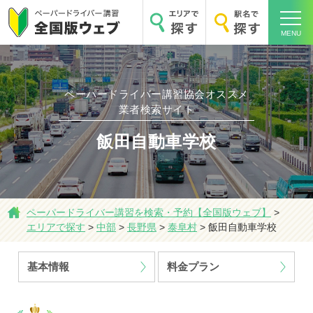
MENU
ペーパードライバー講習協会オススメ
業者検索サイト
ホーム
飯田自動車学校
ペーパードライバー講習を検索・予約【全国版ウェブ】
>
エリアで探す
エリアで探す
>
中部
>
長野県
>
泰阜村
>
飯田自動車学校
基本情報
料金プラン