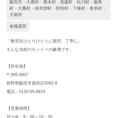
飯田市・大鹿村・喬木村・高森町・松川町・飯島
運営会社
町・大桑村・南木曽町・阿智村・下條村・泰阜村・
天龍村
各種講習
「教習生ひとりひとりに親切、丁寧に」
そんな当校のモットーの象徴です。
【所在地】
業者様登録はこちら
〒395-0807
長野県飯田市鼎切石5092-6
電話：0120-05-8814
【営業時間】
月〜金 9：00～18：30