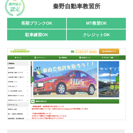
秦野自動車教習所
駅名で探す
長期ブランクOK
MT教習OK
駐車練習OK
クレジットOK
おすすめ業者
講習トピックス