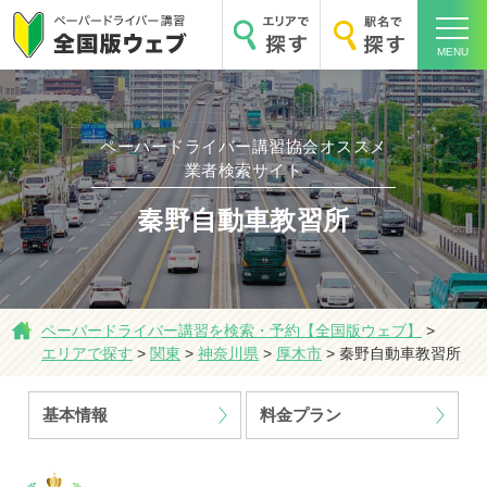
MENU
ペーパードライバー講習協会オススメ
業者検索サイト
ホーム
秦野自動車教習所
ペーパードライバー講習を検索・予約【全国版ウェブ】
>
エリアで探す
>
関東
>
神奈川県
>
厚木市
>
秦野自動車教習所
エリアで探す
基本情報
料金プラン