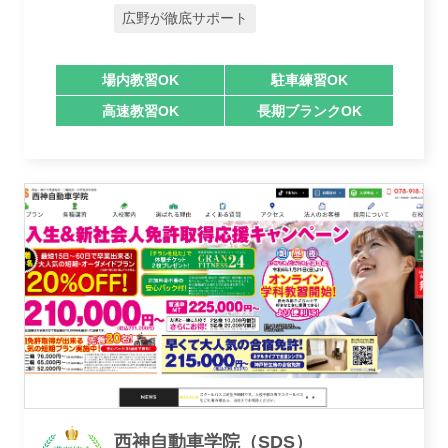
広野が徹底サポート
場内教習OK
駐車練習OK
講習トピックス
高速教習OK
長期ブランクOK
運営会社
西神自動車学院（SDS）