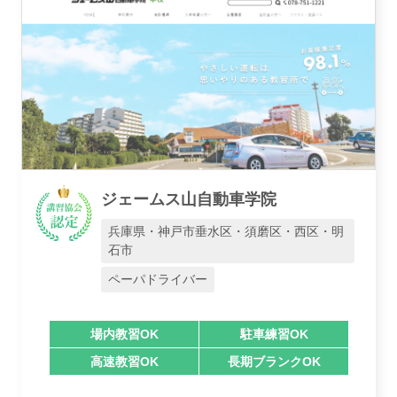
ジェームス山自動車学院
兵庫県・神戸市垂水区・須磨区・西区・明
石市
ペーパドライバー
場内教習OK
駐車練習OK
高速教習OK
長期ブランクOK