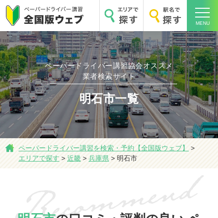
MENU
ペーパードライバー講習協会オススメ
業者検索サイト
明石市一覧
ホーム
ペーパードライバー講習を検索・予約【全国版ウェブ】
>
エリアで探す
>
近畿
>
兵庫県
>
明石市
エリアで探す