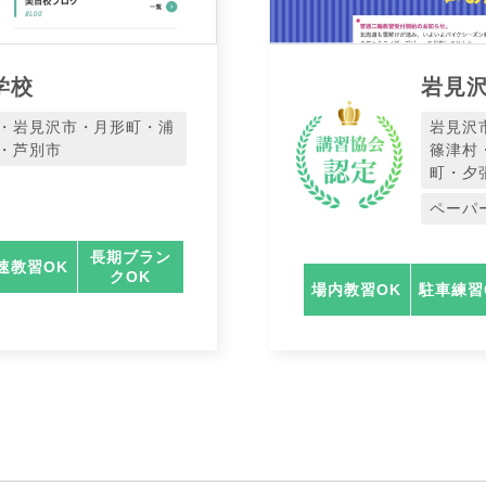
学校
岩見
・岩見沢市・月形町・浦
岩見沢
・芦別市
篠津村
町・夕
ペーパ
長期ブラン
速教習OK
クOK
場内教習OK
駐車練習