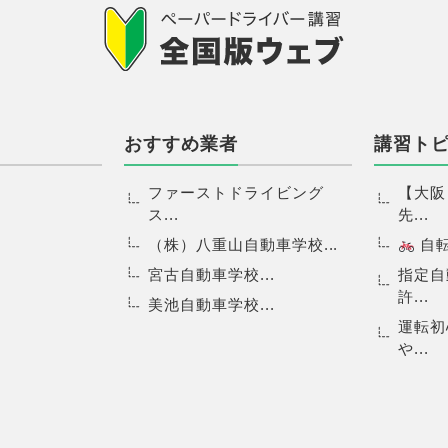
おすすめ業者
講習ト
ファーストドライビング
【大阪
ス...
先...
（株）八重山自動車学校...
自転.
宮古自動車学校...
指定自
許...
美池自動車学校...
運転初
や...