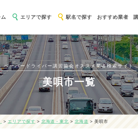
ーム
エリアで探す
駅名で探す
おすすめ業者
ペーパードライバー講習協会オススメ
業者検索サイト
美唄市一覧
】
>
エリアで探す
>
北海道・東北
>
北海道
>
美唄市