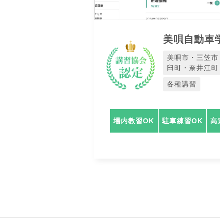
美唄自動車
美唄市・三笠市
臼町・奈井江町
各種講習
場内教習OK
駐車練習OK
高