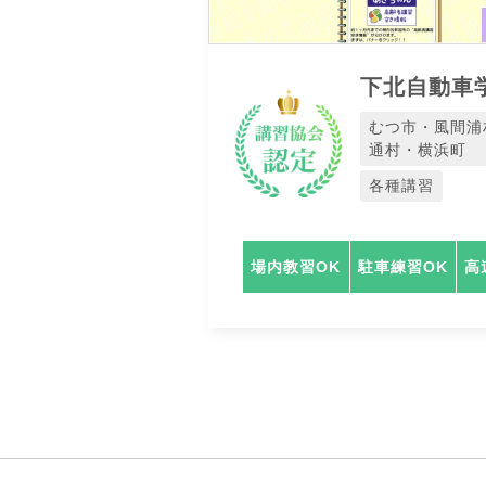
下北自動車
むつ市・風間浦
通村・横浜町
各種講習
場内教習OK
駐車練習OK
高