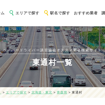
ーム
エリアで探す
駅名で探す
おすすめ業者
ペーパードライバー講習協会オススメ
業者検索サイト
東通村一覧
】
>
エリアで探す
>
北海道・東北
>
青森県
>
東通村