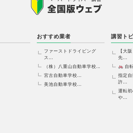
おすすめ業者
講習ト
ファーストドライビング
【大阪
ス...
先...
（株）八重山自動車学校...
自転.
宮古自動車学校...
指定自
許...
美池自動車学校...
運転初
や...