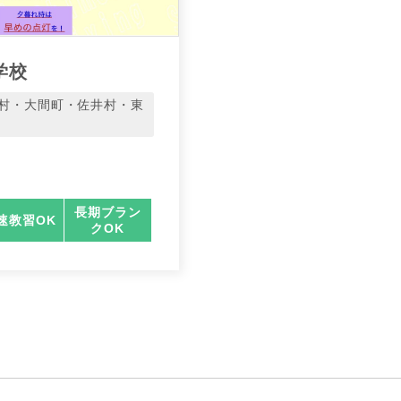
学校
村・大間町・佐井村・東
長期ブラン
速教習OK
クOK