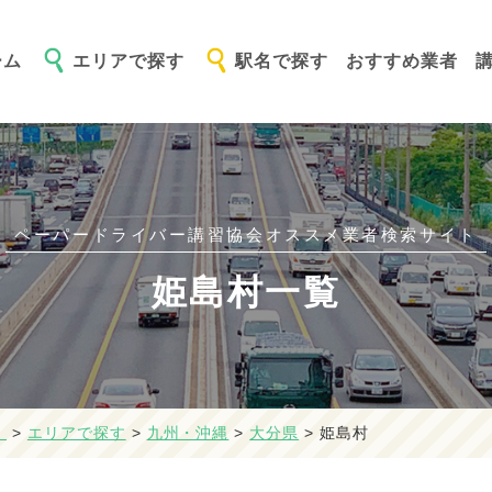
ーム
エリアで探す
駅名で探す
おすすめ業者
ペーパードライバー講習協会オススメ
業者検索サイト
姫島村一覧
】
>
エリアで探す
>
九州・沖縄
>
大分県
>
姫島村