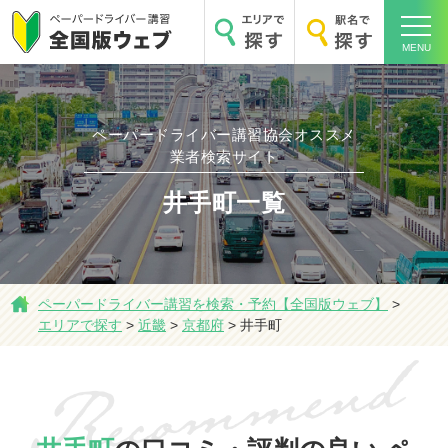
MENU
ペーパードライバー講習協会オススメ
業者検索サイト
ホーム
井手町一覧
エリアで探す
ペーパードライバー講習を検索・予約【全国版ウェブ】
>
エリアで探す
>
近畿
>
京都府
>
井手町
駅名で探す