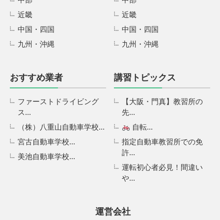
近畿
近畿
中国・四国
中国・四国
九州・沖縄
九州・沖縄
おすすめ業者
講習トピックス
ファーストドライビング
【大阪・門真】教習所の
ス...
先...
（株）八重山自動車学校...
自転...
宮古自動車学校...
指定自動車教習所での免
許...
美池自動車学校...
運転初心者必見！間違い
や...
運営会社