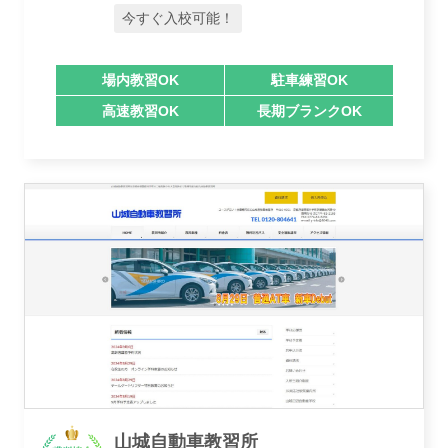
今すぐ入校可能！
業者様登録はこちら
場内教習OK
駐車練習OK
高速教習OK
長期ブランクOK
山城自動車教習所