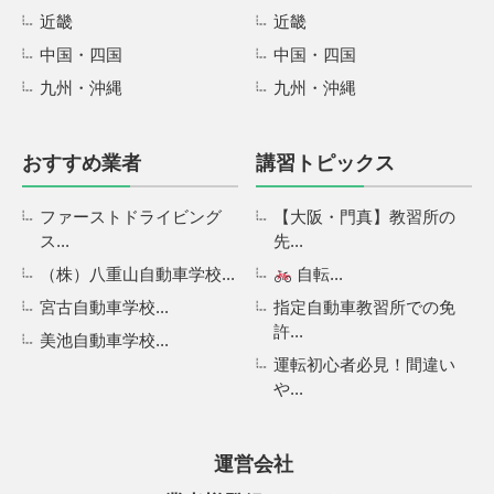
近畿
近畿
中国・四国
中国・四国
九州・沖縄
九州・沖縄
おすすめ業者
講習トピックス
ファーストドライビング
【大阪・門真】教習所の
ス...
先...
（株）八重山自動車学校...
自転...
宮古自動車学校...
指定自動車教習所での免
許...
美池自動車学校...
運転初心者必見！間違い
や...
運営会社