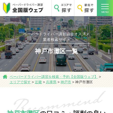
MENU
ペーパードライバー講習協会オススメ
業者検索サイト
神戸市灘区一覧
ホーム
ペーパードライバー講習を検索・予約【全国版ウェブ】
>
エリアで探す
>
近畿
>
兵庫県
>
神戸市
>
神戸市灘区
エリアで探す