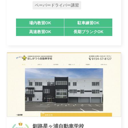
ペーパードライバー講習
場内教習OK
駐車練習OK
高速教習OK
長期ブランクOK
業者様登録はこちら
釧路星ヶ浦自動車学校