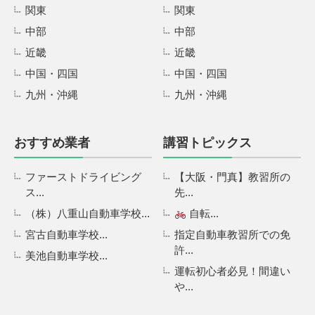
関東
関東
中部
中部
近畿
近畿
中国・四国
中国・四国
九州・沖縄
九州・沖縄
おすすめ業者
講習トピックス
ファーストドライビング
【大阪・門真】教習所の
ス...
先...
（株）八重山自動車学校...
自転...
宮古自動車学校...
指定自動車教習所での免
許...
美池自動車学校...
運転初心者必見！間違い
や...