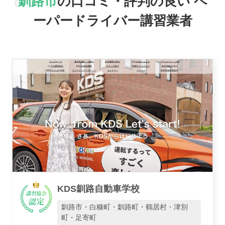
釧路市
の口コミ・評判の良い
ペ
ーパードライバー講習業者
おすすめ業者
講習トピックス
KDS釧路自動車学校
運営会社
釧路市・白糠町・釧路町・鶴居村・津別
町・足寄町