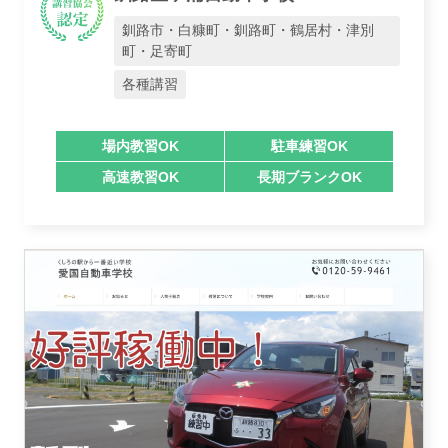
釧路市・白糠町・釧路町・鶴居村・津別
町・足寄町
各種講習
場内教習OK
駐車練習OK
高速教習OK
長期ブランクOK