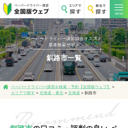
MENU
ペーパードライバー講習協会オススメ
業者検索サイト
ホーム
釧路市一覧
エリアで探す
ペーパードライバー講習を検索・予約【全国版ウェブ】
>
エリアで探す
>
北海道・東北
>
北海道
>
釧路市
駅名で探す