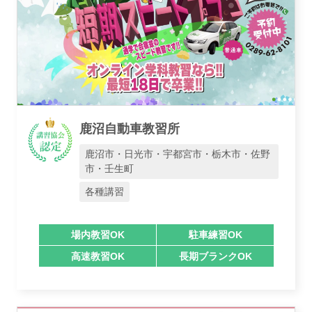
鹿沼自動車教習所
鹿沼市・日光市・宇都宮市・栃木市・佐野
市・壬生町
各種講習
場内教習OK
駐車練習OK
高速教習OK
長期ブランクOK