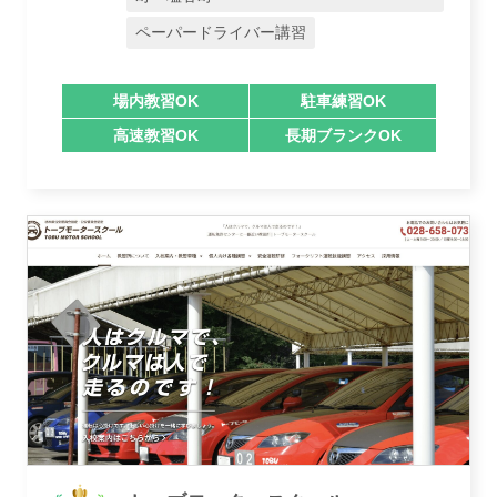
ペーパードライバー講習
場内教習OK
駐車練習OK
高速教習OK
長期ブランクOK