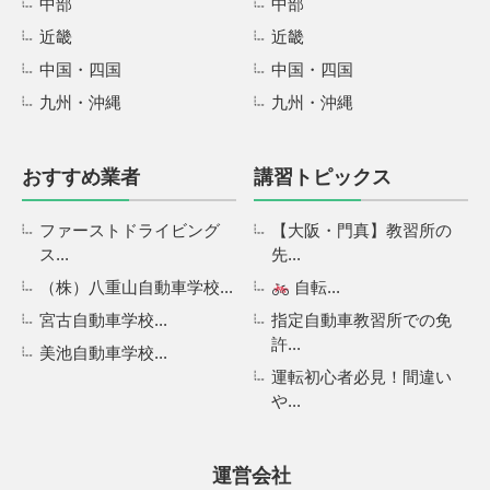
中部
中部
近畿
近畿
中国・四国
中国・四国
九州・沖縄
九州・沖縄
おすすめ業者
講習トピックス
ファーストドライビング
【大阪・門真】教習所の
ス...
先...
（株）八重山自動車学校...
自転...
宮古自動車学校...
指定自動車教習所での免
許...
美池自動車学校...
運転初心者必見！間違い
や...
運営会社