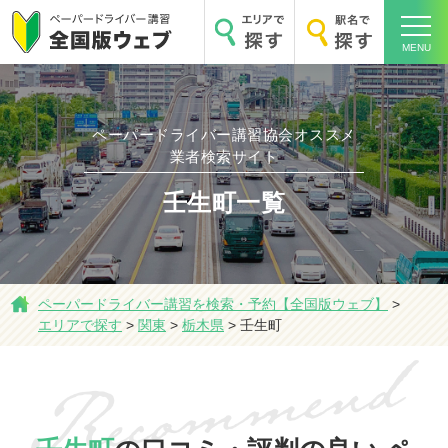
MENU
ペーパードライバー講習協会オススメ
業者検索サイト
壬生町一覧
ホーム
ペーパードライバー講習を検索・予約【全国版ウェブ】
>
エリアで探す
>
関東
>
栃木県
>
壬生町