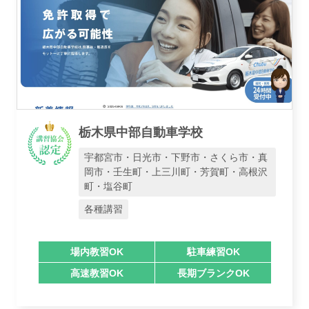
栃木県中部自動車学校
宇都宮市・日光市・下野市・さくら市・真
岡市・壬生町・上三川町・芳賀町・高根沢
町・塩谷町
各種講習
場内教習OK
駐車練習OK
高速教習OK
長期ブランクOK