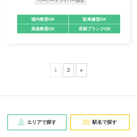
ペーパードライバー講習
場内教習OK
駐車練習OK
高速教習OK
長期ブランクOK
投
1
2
»
稿
の
ペ
ー
ジ
送
り
エリアで探す
駅名で探す