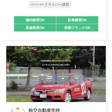
ペーパードライバー講習
場内教習OK
駐車練習OK
高速教習OK
長期ブランクOK
おすすめ業者
栃交自動車学校