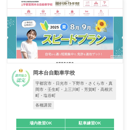
岡本台自動車学校
宇都宮市・日光市・下野市・さくら市・真
岡市・壬生町・上三川町・芳賀町・高根沢
町・塩谷町
各種講習
場内教習OK
駐車練習OK