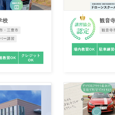
学校
観音
市・三豊市
観音寺
バー講習
場内教習OK
駐車練習
クレジット
速教習OK
OK