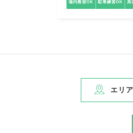
場内教習OK
駐車練習OK
高
エリ