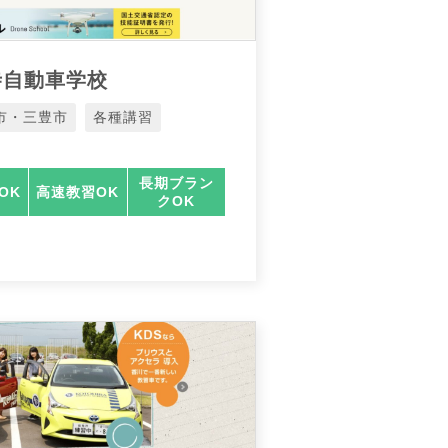
寺自動車学校
市・三豊市
各種講習
長期ブラン
OK
高速教習OK
クOK