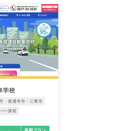
車学校
市・善通寺市・三豊市
バー講習
長期ブラン