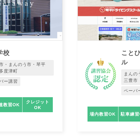
学校
こと
ル
市・まんのう市・琴平
多度津町
まんの
三豊市
バー講習
ペーパ
クレジット
速教習OK
OK
場内教習OK
駐車練習