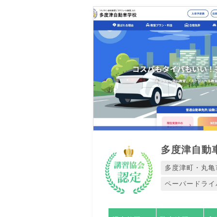
多度津自動
多度津町・丸亀
ペーパードライ