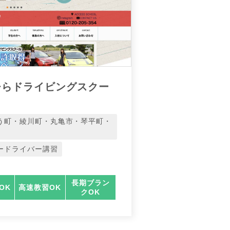
ひらドライビングスクー
う町・綾川町・丸亀市・琴平町・
ードライバー講習
長期ブラン
OK
高速教習OK
クOK