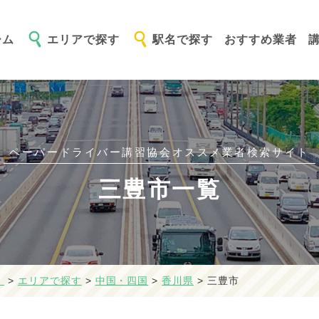
ーム
エリアで探す
駅名で探す
おすすめ業者
ペーパードライバー講習協会オススメ
業者検索サイト
三豊市一覧
】
>
エリアで探す
>
中国・四国
>
香川県
>
三豊市