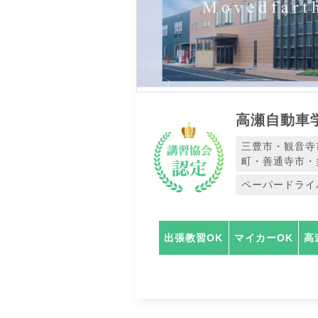
高瀬自動車
三豊市・観音寺
町・善通寺市・
ペーパードライ
出張教習OK
マイカーOK
高