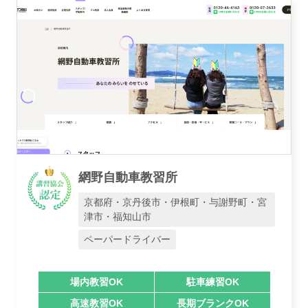
網野自動車教習所
京都府・京丹後市・伊根町・与謝野町・宮
津市・福知山市
ペーパードライバー
場内教習OK
駐車練習OK
高速教習OK
長期ブランクOK