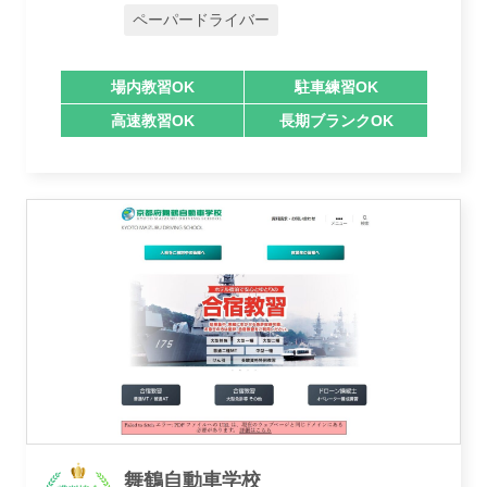
ペーパードライバー
講習トピックス
場内教習OK
駐車練習OK
高速教習OK
長期ブランクOK
運営会社
舞鶴自動車学校