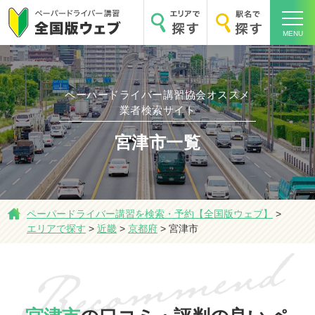
MENU
ペーパードライバー講習協会オススメ
業者検索サイト
ホーム
宮津市一覧
ペーパードライバー講習を検索・予約【全国版ウェブ】
>
エリアで探す
>
近畿
>
京都府
>
宮津市
エリアで探す