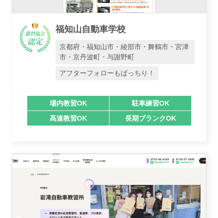
福知山自動車学校
京都府・福知山市・綾部市・舞鶴市・宮津
市・京丹波町・与謝野町
アフターフォローもばっちり！
場内教習OK
駐車練習OK
高速教習OK
長期ブランクOK