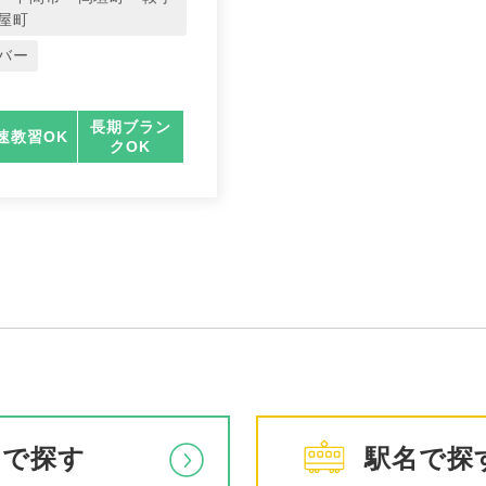
屋町
バー
長期ブラン
速教習OK
クOK
アで探す
駅名で探