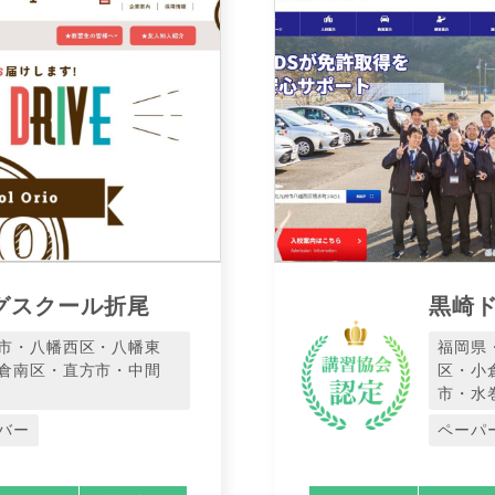
グスクール折尾
黒崎
市・八幡西区・八幡東
福岡県
倉南区・直方市・中間
区・小
市・水
バー
ペーパ