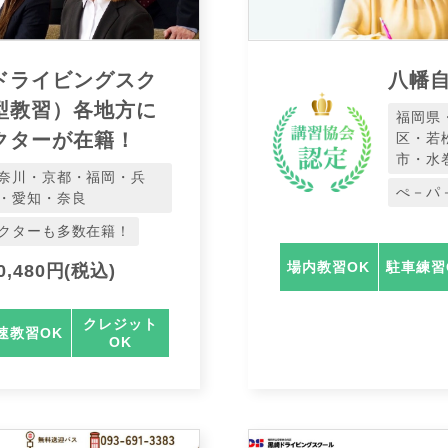
ドライビングスク
八幡
型教習）各地方に
福岡県
クターが在籍！
区・若
市・水
奈川・京都・福岡・兵
ぺ－パ
・愛知・奈良
クターも多数在籍！
場内教習OK
駐車練習
,480円(税込)
クレジット
速教習OK
OK