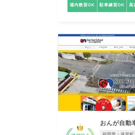
場内教習OK
駐車練習OK
高
おんが自動
福岡県・遠賀町