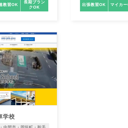
長期ブラン
速教習OK
出張教習OK
マイカー
クOK
車学校
・中間市・岡垣町・鞍手