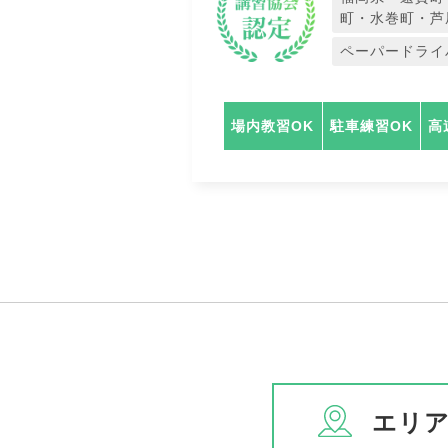
町・水巻町・芦
ペーパードライ
場内教習OK
駐車練習OK
高
エリ