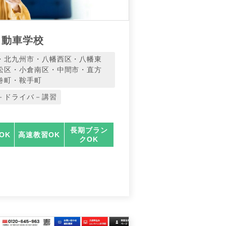
自動車学校
・北九州市・八幡西区・八幡東
松区・小倉南区・中間市・直方
巻町・鞍手町
－ドライバ－講習
長期ブラン
OK
高速教習OK
クOK