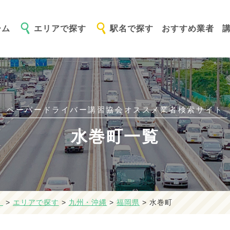
ーム
エリアで探す
駅名で探す
おすすめ業者
ペーパードライバー講習協会オススメ
業者検索サイト
水巻町一覧
】
>
エリアで探す
>
九州・沖縄
>
福岡県
>
水巻町