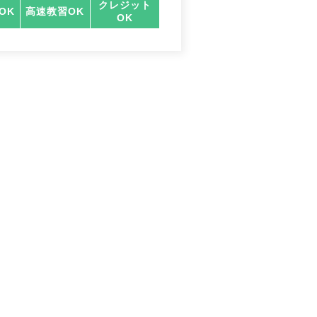
クレジット
OK
高速教習OK
OK