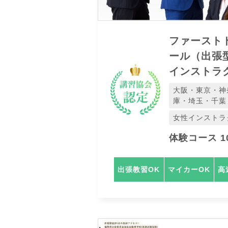
ファースト
ール（出張
インストラ
大阪・東京・神
庫・埼玉・千葉
女性インストラ
体験コース 10
出張教習OK
マイカーOK
高