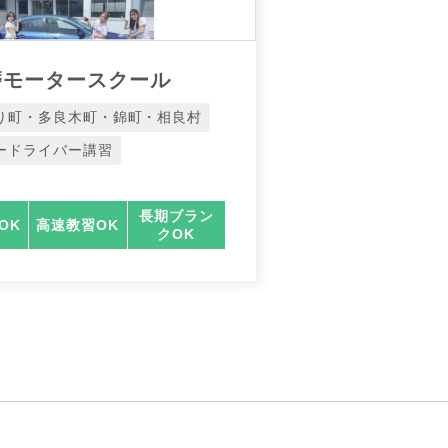
磨モータースクール
り町・多良木町・錦町・相良村
ードライバー講習
長期ブラン
OK
高速教習OK
クOK