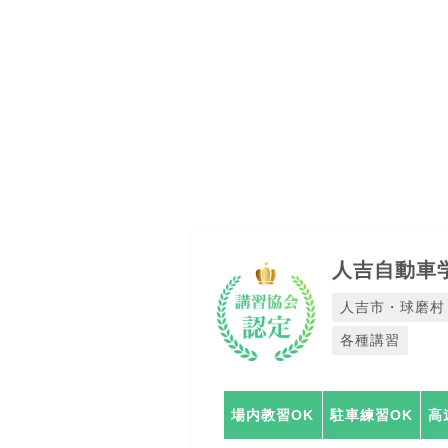
人吉自動車
人吉市・球磨村
各種講習
場内教習OK
駐車練習OK
高