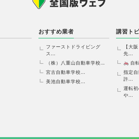
おすすめ業者
講習ト
ファーストドライビング
【大阪
ス...
先...
（株）八重山自動車学校...
自転.
宮古自動車学校...
指定自
許...
美池自動車学校...
運転初
や...