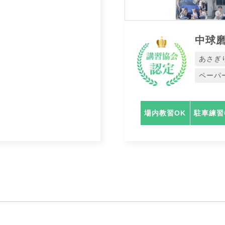
中球
あさぎ
ペーパ
場内教習OK
駐車練習