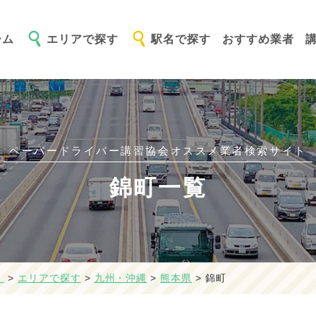
ーム
エリアで探す
駅名で探す
おすすめ業者
ペーパードライバー講習協会オススメ
業者検索サイト
錦町一覧
】
>
エリアで探す
>
九州・沖縄
>
熊本県
>
錦町