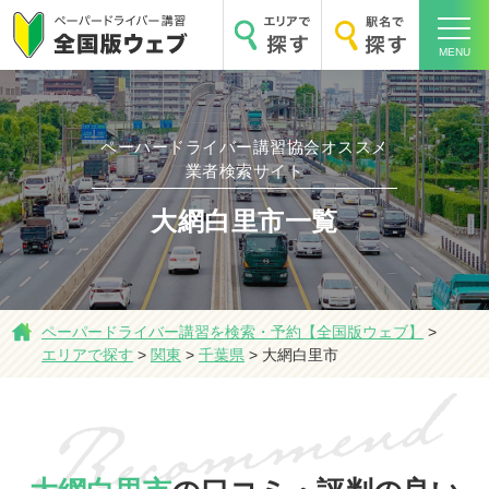
MENU
ペーパードライバー講習協会オススメ
業者検索サイト
大網白里市一覧
ホーム
ペーパードライバー講習を検索・予約【全国版ウェブ】
>
エリアで探す
>
関東
>
千葉県
>
大網白里市
エリアで探す