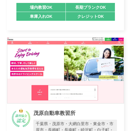
場内教習OK
長期ブランクOK
車庫入れOK
クレジットOK
茂原自動車教習所
千葉県・茂原市・大網白里市・東金市・市
原市・長柄町・長南町・睦沢町・白子町・