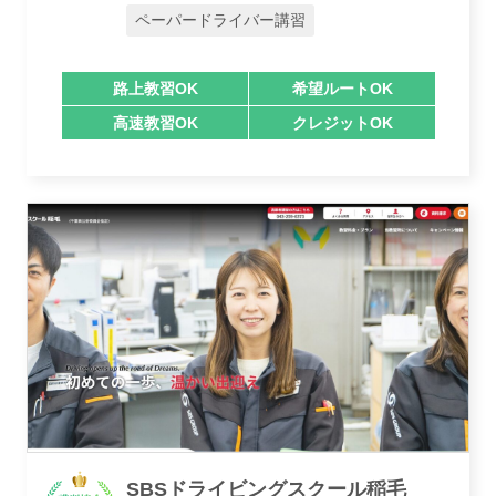
ペーパードライバー講習
路上教習OK
希望ルートOK
高速教習OK
クレジットOK
講習トピックス
運営会社
SBSドライビングスクール稲毛