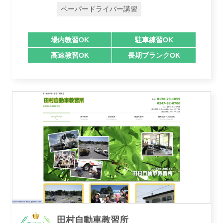
ペーパードライバー講習
業者様登録はこちら
場内教習OK
駐車練習OK
高速教習OK
長期ブランクOK
田村自動車教習所