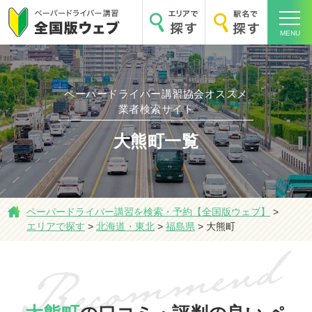
MENU
ペーパードライバー講習協会オススメ
業者検索サイト
ホーム
大熊町一覧
エリアで探す
ペーパードライバー講習を検索・予約【全国版ウェブ】
>
エリアで探す
>
北海道・東北
>
福島県
>
大熊町
駅名で探す