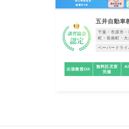
五井自動車
千葉・市原市・
町・長南町・大
ペーパードライ
無料託児室
A
出張教習OK
完備