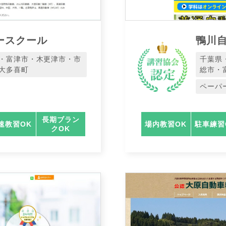
ースクール
鴨川
・富津市・木更津市・市
千葉県
大多喜町
総市・
ペーパ
長期ブラン
速教習OK
場内教習OK
駐車練習
クOK