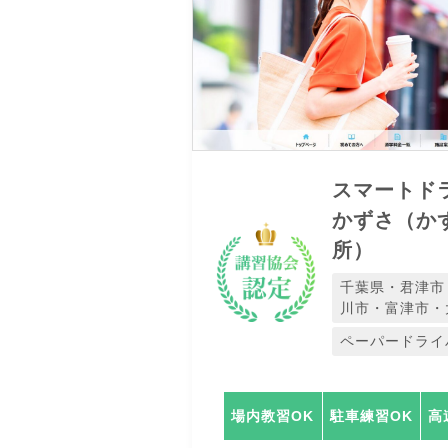
スマートド
かずさ（か
所）
千葉県・君津市
川市・富津市・
ペーパードライ
場内教習OK
駐車練習OK
高