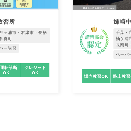
教習所
姉崎
袖ヶ浦市・君津市・長柄
千葉・
多喜町
袖ケ浦
長南町
バー講習
ペーパ
I運転診断
クレジット
OK
OK
場内教習OK
路上教習