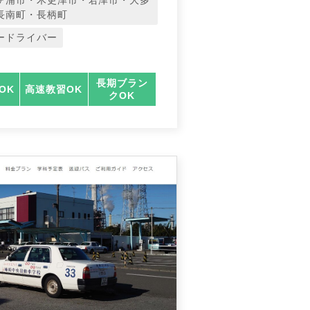
ヶ浦市・木更津市・君津市・大多
長南町・長柄町
ードライバー
長期ブラン
OK
高速教習OK
クOK