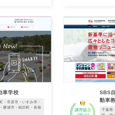
動車学校
SBS
動車
町・市原市・いすみ市・
・勝浦市・睦沢町・長南
千葉県