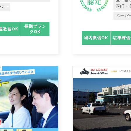
区・袖
喜町・
バー
ペーパ
長期ブラン
速教習OK
クOK
場内教習OK
駐車練習