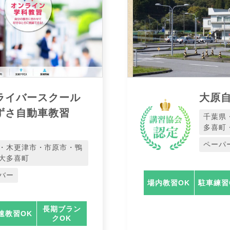
ライバースクール
大原
ずさ自動車教習
千葉県
多喜町
ペーパ
・木更津市・市原市・鴨
大多喜町
バー
場内教習OK
駐車練習
長期ブラン
速教習OK
クOK