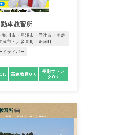
自動車教習所
・鴨川市・勝浦市・君津市・南房
富津市・大多喜町・鋸南町
ードライバー
長期ブラン
OK
高速教習OK
クOK