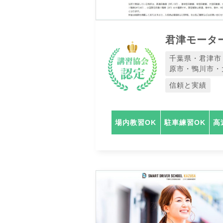
君津モータ
千葉県・君津市
原市・鴨川市・
信頼と実績
場内教習OK
駐車練習OK
高