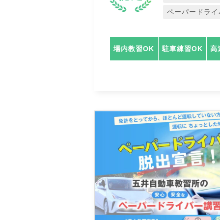
ペーパードライ
場内教習OK
駐車練習OK
高