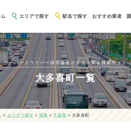
ーム
エリアで探す
駅名で探す
おすすめ業者
ペーパードライバー講習協会オススメ
業者検索サイト
大多喜町一覧
】
>
エリアで探す
>
関東
>
千葉県
>
大多喜町