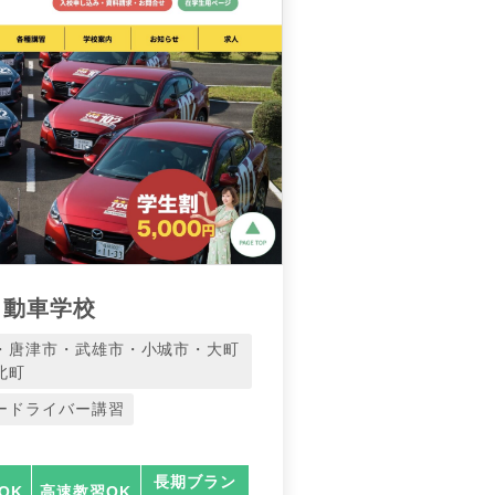
自動車学校
・唐津市・武雄市・小城市・大町
北町
ードライバー講習
長期ブラン
OK
高速教習OK