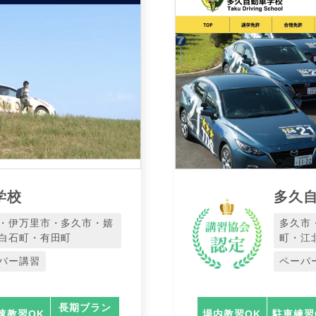
学校
多久
・伊万里市・多久市・嬉
多久市
白石町・有田町
町・江
バー講習
ペーパ
長期ブラン
速教習OK
場内教習OK
駐車練習