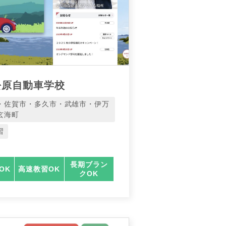
松原自動車学校
・佐賀市・多久市・武雄市・伊万
玄海町
習
長期ブラン
OK
高速教習OK
クOK