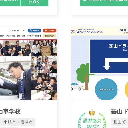
クOK
動車学校
基山
・小城市・唐津市
基山町