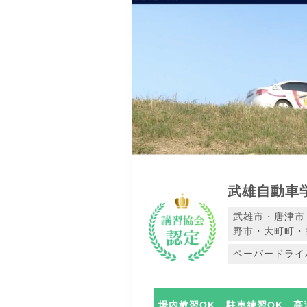
武雄自動車
武雄市・唐津市
野市・大町町・
ペーパードライ
場内教習OK
駐車練習OK
高