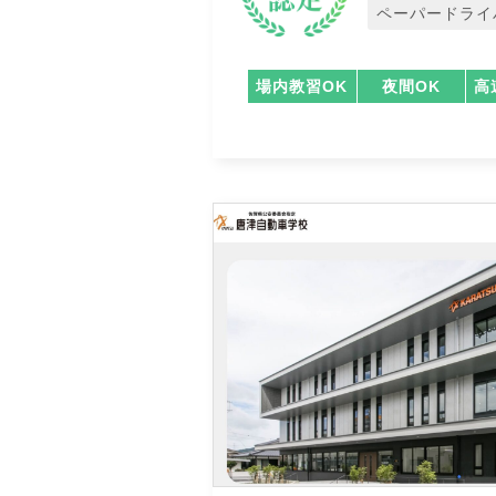
ペーパードライ
場内教習OK
夜間OK
高