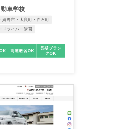
自動車学校
・嬉野市・太良町・白石町
ードライバー講習
長期ブラン
OK
高速教習OK
クOK