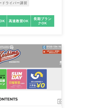
ードライバー講習
長期ブラン
OK
高速教習OK
クOK