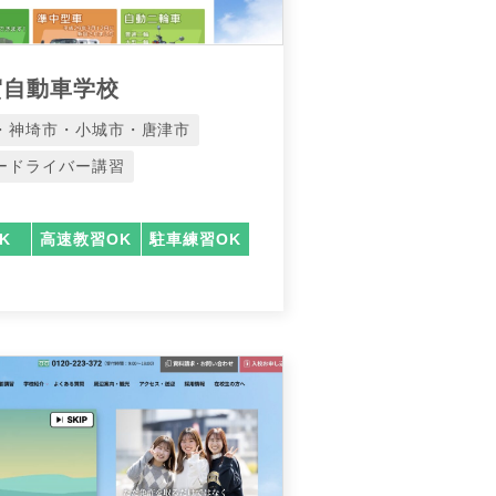
賀自動車学校
・神埼市・小城市・唐津市
ードライバー講習
K
高速教習OK
駐車練習OK