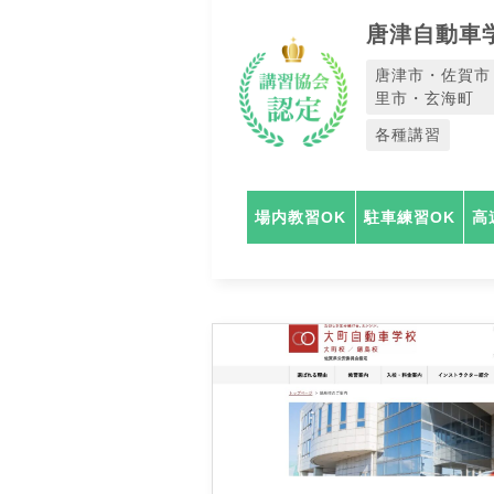
唐津自動車
唐津市・佐賀市
里市・玄海町
各種講習
場内教習OK
駐車練習OK
高