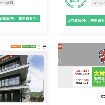
バー講習
ペーパ
速教習OK
駐車練習OK
場内教習OK
駐車練習