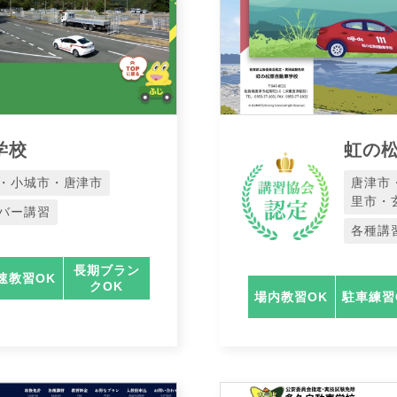
学校
虹の
・小城市・唐津市
唐津市
里市・
バー講習
各種講
長期ブラン
速教習OK
クOK
場内教習OK
駐車練習