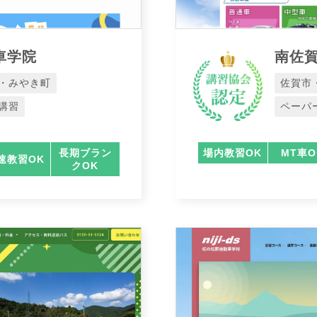
車学院
南佐
・みやき町
佐賀市
講習
ペーパ
長期ブラン
場内教習OK
MT車O
速教習OK
クOK