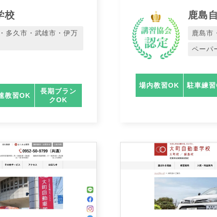
学校
鹿島
・多久市・武雄市・伊万
鹿島市
ペーパ
場内教習OK
駐車練習
長期ブラン
速教習OK
クOK