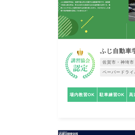
ふじ自動車
佐賀市・神埼市
ペーパードライ
場内教習OK
駐車練習OK
高