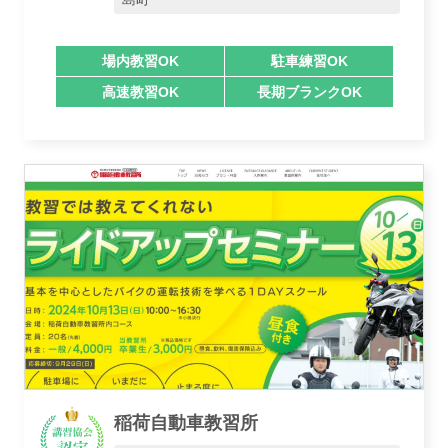
場内教習OK
駐車練習OK
高速教習OK
長期ブランクOK
稲荷自動車教習所