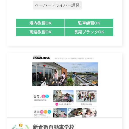
ペーパードライバー講習
場内教習OK
駐車練習OK
高速教習OK
長期ブランクOK
講習トピックス
運営会社
新倉敷自動車学校