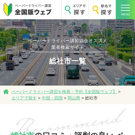
MENU
ペーパードライバー講習協会オススメ
業者検索サイト
総社市一覧
ホーム
ペーパードライバー講習を検索・予約【全国版ウェブ】
>
エリアで探す
>
中国・四国
>
岡山県
>
総社市
エリアで探す