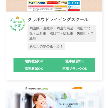
クラボウドライビングスクール
岡山県・倉敷市・岡山市南区・岡山市北
区・玉野市・浅口市・総社市・矢掛町・早
島町
あなたの夢の第一歩！
場内教習OK
駐車練習OK
高速教習OK
長期ブランクOK