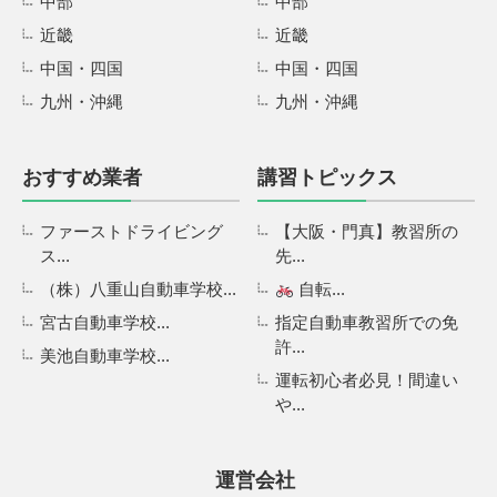
中部
中部
近畿
近畿
中国・四国
中国・四国
九州・沖縄
九州・沖縄
おすすめ業者
講習トピックス
ファーストドライビング
【大阪・門真】教習所の
ス...
先...
（株）八重山自動車学校...
自転...
宮古自動車学校...
指定自動車教習所での免
許...
美池自動車学校...
運転初心者必見！間違い
や...
運営会社