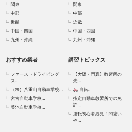
関東
関東
中部
中部
近畿
近畿
中国・四国
中国・四国
九州・沖縄
九州・沖縄
おすすめ業者
講習トピックス
ファーストドライビング
【大阪・門真】教習所の
ス...
先...
（株）八重山自動車学校...
自転...
宮古自動車学校...
指定自動車教習所での免
許...
美池自動車学校...
運転初心者必見！間違い
や...