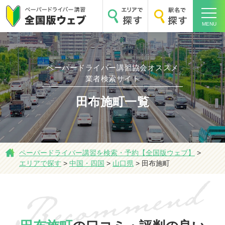
MENU
ペーパードライバー講習協会オススメ
業者検索サイト
ホーム
田布施町一覧
エリアで探す
ペーパードライバー講習を検索・予約【全国版ウェブ】
>
エリアで探す
>
中国・四国
>
山口県
>
田布施町
駅名で探す