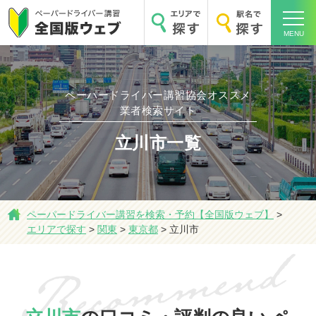
MENU
ペーパードライバー講習協会オススメ
業者検索サイト
ホーム
立川市一覧
ペーパードライバー講習を検索・予約【全国版ウェブ】
>
エリアで探す
>
関東
>
東京都
>
立川市
エリアで探す