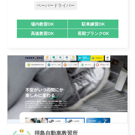
ペーパードライバー
場内教習OK
駐車練習OK
高速教習OK
長期ブランクOK
運営会社
業者様登録はこちら
拝島自動車教習所