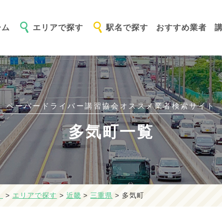
ーム
エリアで探す
駅名で探す
おすすめ業者
ペーパードライバー講習協会オススメ
業者検索サイト
多気町一覧
】
>
エリアで探す
>
近畿
>
三重県
>
多気町