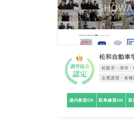
松和自動車
松阪市・津市・
企業講習・各種
場内教習OK
駐車練習OK
高