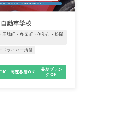
ア自動車学校
・玉城町・多気町・伊勢市・松阪
ードライバー講習
長期ブラン
OK
高速教習OK
クOK