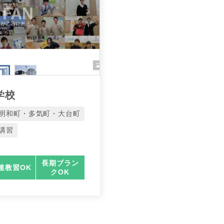
学校
明和町・多気町・大台町
講習
長期ブラン
速教習OK
クOK