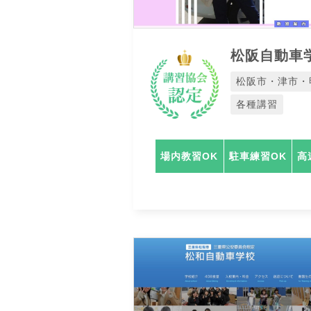
松阪自動車
松阪市・津市・
各種講習
場内教習OK
駐車練習OK
高