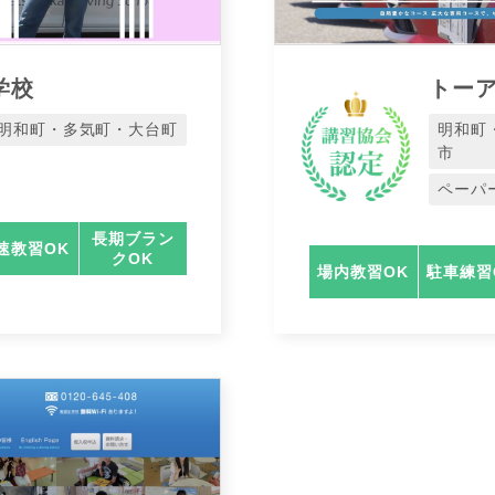
学校
トー
明和町・多気町・大台町
明和町
市
ペーパ
長期ブラン
速教習OK
クOK
場内教習OK
駐車練習