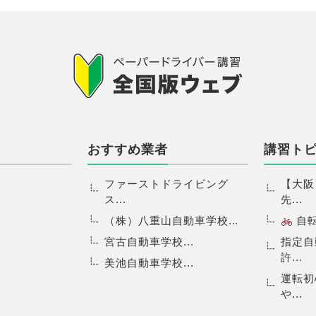
おすすめ業者
講習ト
ファーストドライビング
【大阪
ス...
先...
（株）八重山自動車学校...
自転.
宮古自動車学校...
指定自
許...
美池自動車学校...
運転初
や...