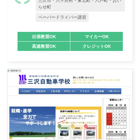
三沢市・六ヶ所村・東北町・六戸町・おい
らせ町
ペーパードライバー講習
出張教習OK
マイカーOK
高速教習OK
クレジットOK