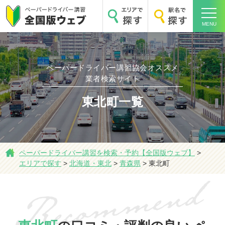
MENU
ペーパードライバー講習協会オススメ
業者検索サイト
ホーム
東北町一覧
ペーパードライバー講習を検索・予約【全国版ウェブ】
>
エリアで探す
エリアで探す
>
北海道・東北
>
青森県
>
東北町