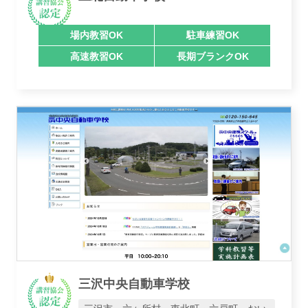
場内教習OK
駐車練習OK
高速教習OK
長期ブランクOK
三沢中央自動車学校