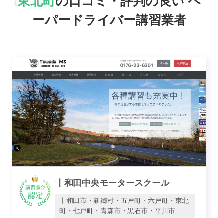
東北町
の口コミ・評判の良い
ペ
駅名で探す
ーパードライバー講習業者
おすすめ業者
講習トピックス
十和田中央モータースクール
十和田市・新郷村・五戸町・六戸町・東北
町・七戸町・青森市・黒石市・平川市