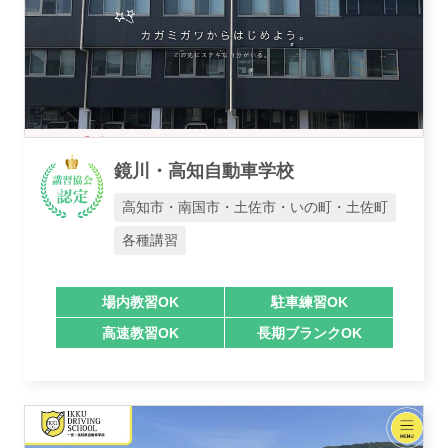
鏡川・高知自動車学校
高知市・南国市・土佐市・いの町・土佐町
各種講習
場内教習OK
駐車練習OK
高速教習OK
長期ブランクOK