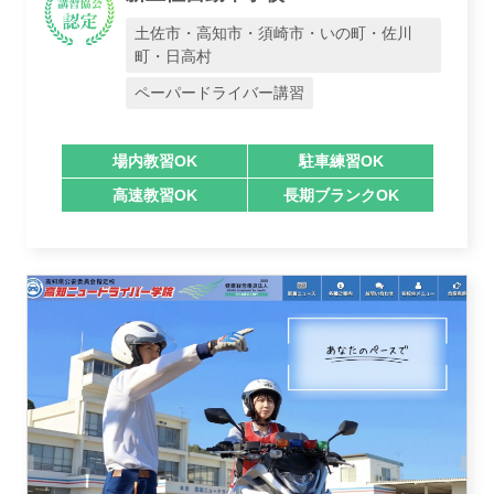
土佐市・高知市・須崎市・いの町・佐川
町・日高村
業者様登録はこちら
ペーパードライバー講習
場内教習OK
駐車練習OK
高速教習OK
長期ブランクOK