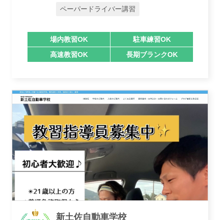
ペーパードライバー講習
講習トピックス
場内教習OK
駐車練習OK
高速教習OK
長期ブランクOK
運営会社
新土佐自動車学校