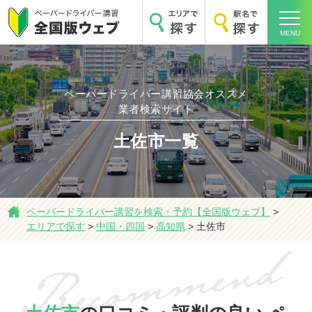
MENU
ペーパードライバー講習協会オススメ
業者検索サイト
ホーム
土佐市一覧
ペーパードライバー講習を検索・予約【全国版ウェブ】
>
エリアで探す
>
中国・四国
>
高知県
>
土佐市
エリアで探す