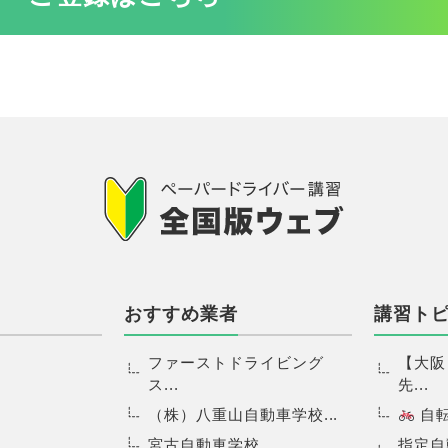
おすすめ業者
講習ト
ファーストドライビング
【大阪
ス...
先...
（株）八重山自動車学校...
自転.
宮古自動車学校...
指定自