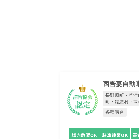
西吾妻自動
長野原町・草津
町・嬬恋村・高
各種講習
場内教習OK
駐車練習OK
高