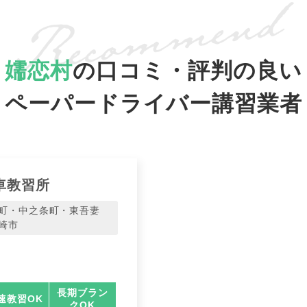
嬬恋村
の口コミ・評判の良い
ペーパードライバー講習業者
車教習所
町・中之条町・東吾妻
崎市
長期ブラン
速教習OK
クOK