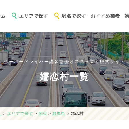
ーム
エリアで探す
駅名で探す
おすすめ業者
ペーパードライバー講習協会オススメ
業者検索サイト
嬬恋村一覧
】
>
エリアで探す
>
関東
>
群馬県
>
嬬恋村