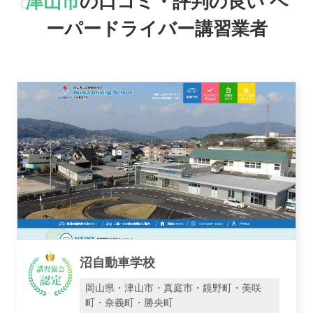
津山市
の口コミ・評判の良い
ペ
駅名で探す
ーパードライバー講習業者
おすすめ業者
講習トピックス
沼自動車学校
岡山県・津山市・真庭市・鏡野町・美咲
町・奈義町・勝央町