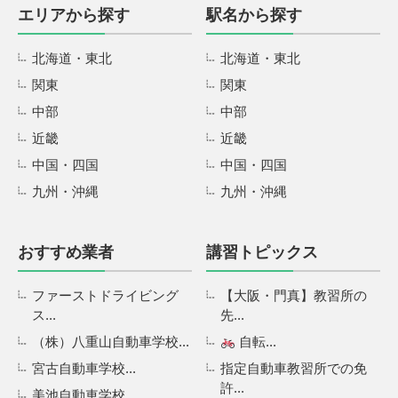
エリアから探す
駅名から探す
北海道・東北
北海道・東北
関東
関東
中部
中部
近畿
近畿
中国・四国
中国・四国
九州・沖縄
九州・沖縄
おすすめ業者
講習トピックス
ファーストドライビング
【大阪・門真】教習所の
ス...
先...
（株）八重山自動車学校...
自転...
宮古自動車学校...
指定自動車教習所での免
許...
美池自動車学校...