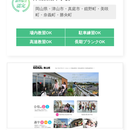
岡山県・津山市・真庭市・鏡野町・美咲
町・奈義町・勝央町
場内教習OK
駐車練習OK
高速教習OK
長期ブランクOK