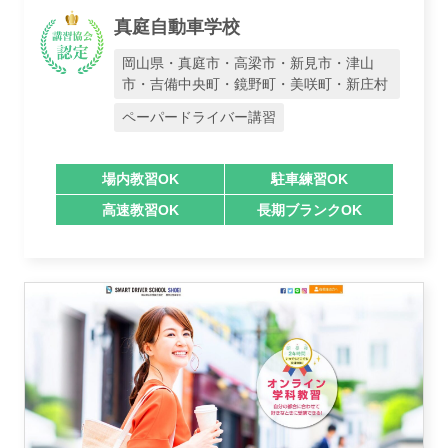
真庭自動車学校
岡山県・真庭市・高梁市・新見市・津山
市・吉備中央町・鏡野町・美咲町・新庄村
ペーパードライバー講習
場内教習OK
駐車練習OK
高速教習OK
長期ブランクOK