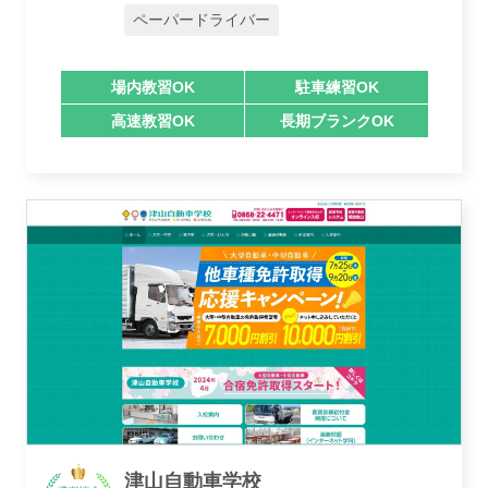
ペーパードライバー
運営会社
場内教習OK
駐車練習OK
高速教習OK
長期ブランクOK
業者様登録はこちら
津山自動車学校