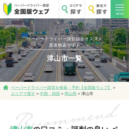
MENU
ペーパードライバー講習協会オススメ
業者検索サイト
ホーム
津山市一覧
ペーパードライバー講習を検索・予約【全国版ウェブ】
>
エリアで探す
>
中国・四国
>
岡山県
>
津山市
エリアで探す