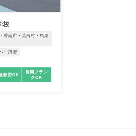
学校
・香南市・芸西村・馬路
バー講習
長期ブラン
速教習OK
クOK