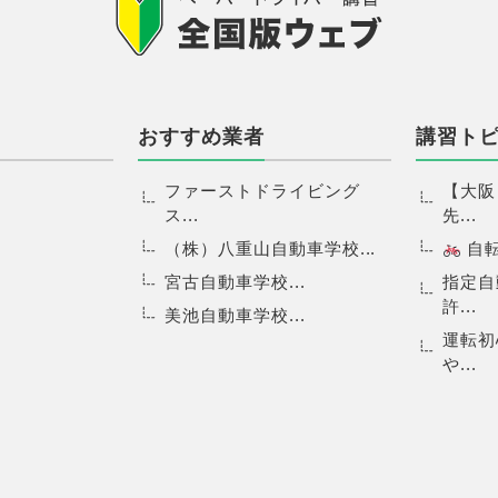
おすすめ業者
講習ト
ファーストドライビング
【大阪
ス...
先...
（株）八重山自動車学校...
自転.
宮古自動車学校...
指定自
許...
美池自動車学校...
運転初
や...