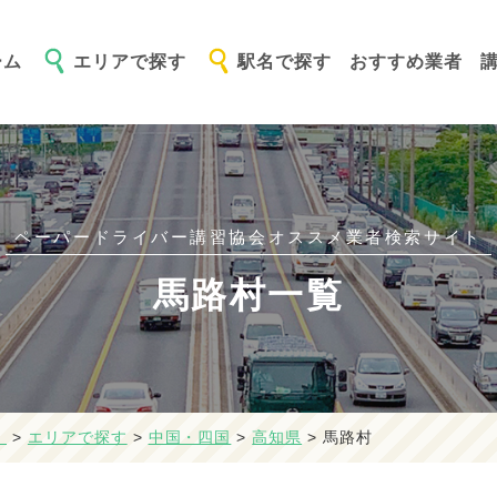
ーム
エリアで探す
駅名で探す
おすすめ業者
ペーパードライバー講習協会オススメ
業者検索サイト
馬路村一覧
】
>
エリアで探す
>
中国・四国
>
高知県
>
馬路村