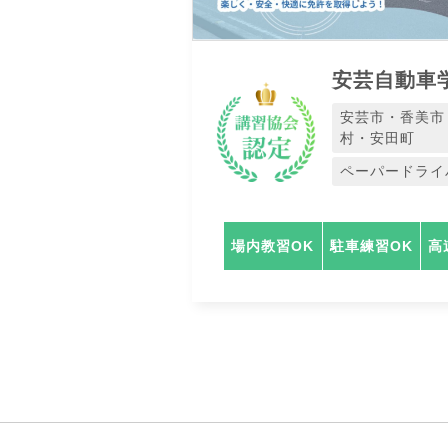
安芸自動車
安芸市・香美市
村・安田町
ペーパードライ
場内教習OK
駐車練習OK
高