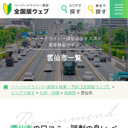
MENU
ペーパードライバー講習協会オススメ
業者検索サイト
ホーム
雲仙市一覧
エリアで探す
ペーパードライバー講習を検索・予約【全国版ウェブ】
>
エリアで探す
>
九州・沖縄
>
長崎県
>
雲仙市
駅名で探す