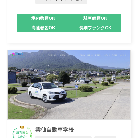
場内教習OK
駐車練習OK
高速教習OK
長期ブランクOK
業者様登録はこちら
雲仙自動車学校