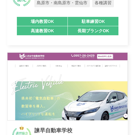
島原市・南島原市・雲仙市
各種講習
場内教習OK
駐車練習OK
高速教習OK
長期ブランクOK
諫早自動車学校