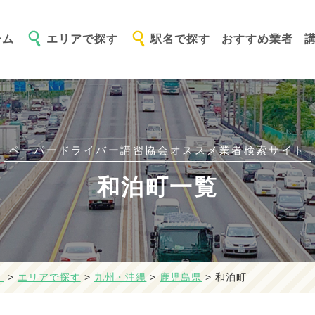
ーム
エリアで探す
駅名で探す
おすすめ業者
ペーパードライバー講習協会オススメ
業者検索サイト
和泊町一覧
】
>
エリアで探す
>
九州・沖縄
>
鹿児島県
>
和泊町