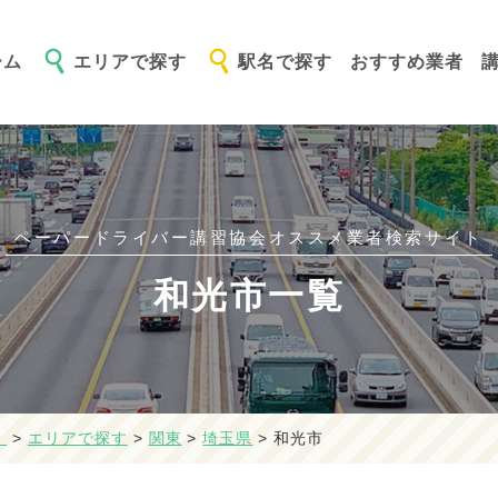
ーム
エリアで探す
駅名で探す
おすすめ業者
ペーパードライバー講習協会オススメ
業者検索サイト
和光市一覧
】
>
エリアで探す
>
関東
>
埼玉県
>
和光市