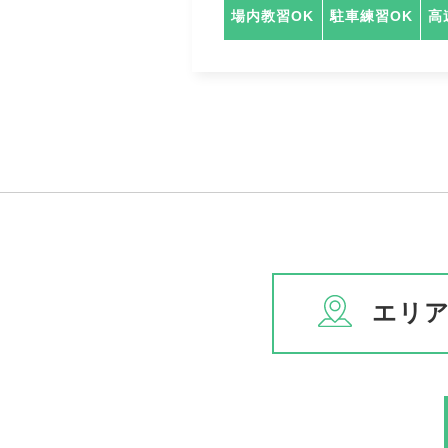
場内教習OK
駐車練習OK
高
エリ