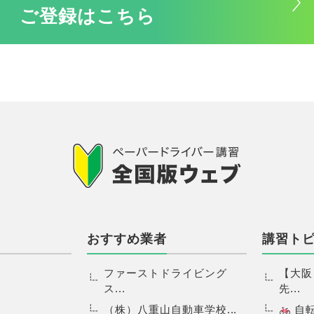
ご登録はこちら
おすすめ業者
講習ト
ファーストドライビング
【大阪
ス...
先...
（株）八重山自動車学校...
自転.