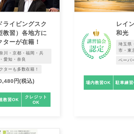
ドライビングスク
レイ
型教習）各地方に
和光
クターが在籍！
埼玉県
市・東
奈川・京都・福岡・兵
・愛知・奈良
ペーパ
クターも多数在籍！
,480円(税込)
場内教習OK
駐車練習
クレジット
速教習OK
OK