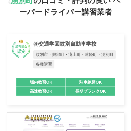
湧別町
の口コミ・評判の良い
ペ
ーパードライバー講習業者
おすすめ業者
㈱交通学園紋別自動車学校
講習トピックス
紋別市・興部町・滝上町・遠軽町・湧別町
各種講習
運営会社
場内教習OK
駐車練習OK
高速教習OK
長期ブランクOK
業者様登録はこちら