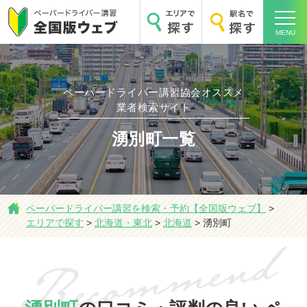
MENU
ペーパードライバー講習協会オススメ
ホーム
業者検索サイト
湧別町一覧
エリアで探す
ペーパードライバー講習を検索・予約【全国版ウェブ】
>
エリアで探す
>
北海道・東北
>
北海道
>
湧別町
駅名で探す