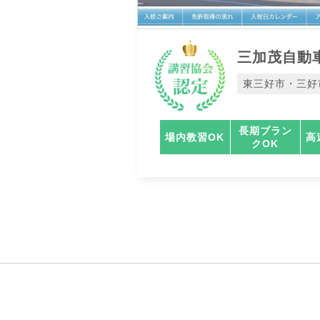
三加茂自動
東三好市・三好
長期ブラン
場内教習OK
高
クOK