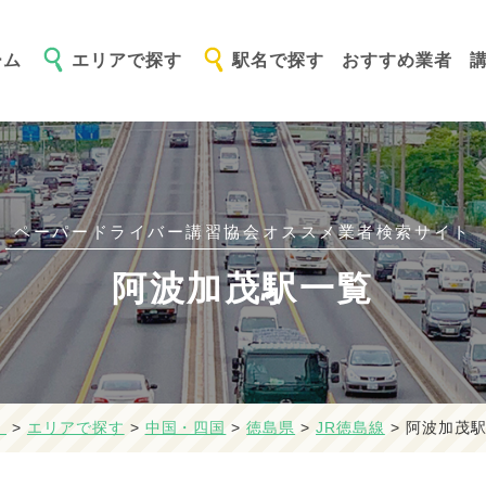
ーム
エリアで探す
駅名で探す
おすすめ業者
ペーパードライバー講習協会オススメ
業者検索サイト
阿波加茂駅一覧
】
>
エリアで探す
>
中国・四国
>
徳島県
>
JR徳島線
>
阿波加茂