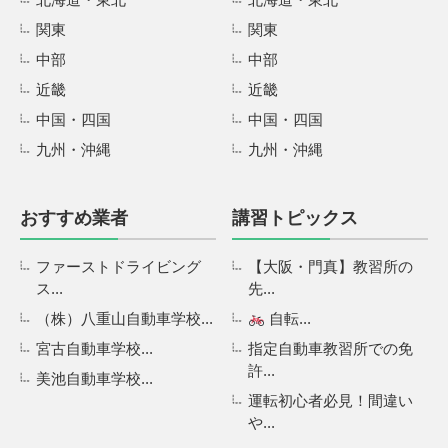
関東
関東
中部
中部
近畿
近畿
中国・四国
中国・四国
九州・沖縄
九州・沖縄
おすすめ業者
講習トピックス
ファーストドライビング
【大阪・門真】教習所の
ス...
先...
（株）八重山自動車学校...
自転...
宮古自動車学校...
指定自動車教習所での免
許...
美池自動車学校...
運転初心者必見！間違い
や...