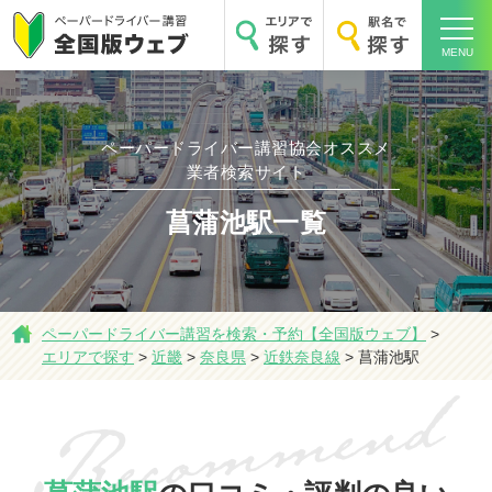
MENU
ペーパードライバー講習協会オススメ
業者検索サイト
ホーム
菖蒲池駅一覧
エリアで探す
ペーパードライバー講習を検索・予約【全国版ウェブ】
>
エリアで探す
>
近畿
>
奈良県
>
近鉄奈良線
>
菖蒲池駅
駅名で探す